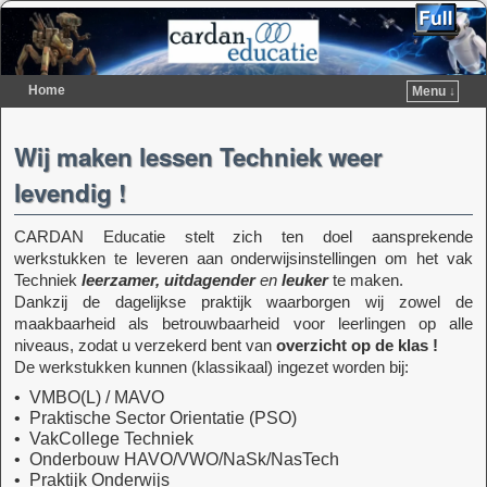
Home
Menu ↓
Spring naar de primaire inhoud
Spring naar de secundaire inhoud
Wij maken lessen Techniek weer
levendig !
CARDAN Educatie stelt zich ten doel aansprekende
werkstukken te leveren aan onderwijsinstellingen om het vak
Techniek
leerzamer, uitdagender
en
leuker
te maken.
Dankzij de dagelijkse praktijk waarborgen wij zowel de
maakbaarheid als betrouwbaarheid voor leerlingen op alle
niveaus, zodat u verzekerd bent van
overzicht op de klas !
De werkstukken kunnen (klassikaal) ingezet worden bij:
• VMBO(L) / MAVO
• Praktische Sector Orientatie (PSO)
• VakCollege Techniek
• Onderbouw HAVO/VWO/NaSk/NasTech
• Praktijk Onderwijs