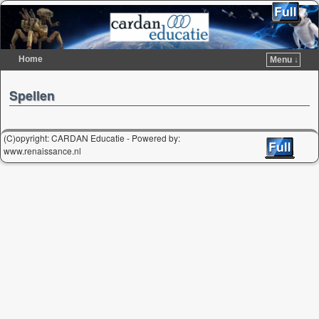
Home
Menu ↓
Spring naar de primaire inhoud
Spring naar de secundaire inhoud
Spellen
(C)opyright: CARDAN Educatie - Powered by:
www.renaissance.nl