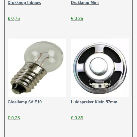
Drukknop Inbouw
Drukknop Mini
€
0,75
€
0,25
Gloeilamp 6V E10
Luidspreker Klein 57mm
€
0,25
€
0,85