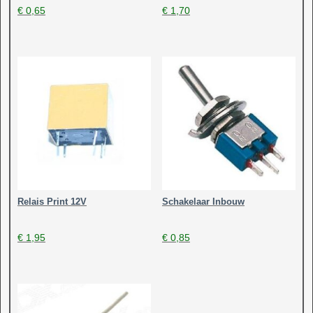
€
0,65
€
1,70
Relais Print 12V
Schakelaar Inbouw
€
1,95
€
0,85