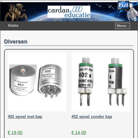
Home
Menu ↓
Spring naar de primaire inhoud
Spring naar de secundaire inhoud
Diversen
402 spoel met kap
402 spoel zonder kap
€
19,00
€
14,00