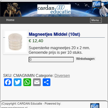
Home
Menu ↓
Spring naar de primaire inhoud
Spring naar de secundaire inhoud
Magneetjes Middel (10st)
€
12,40
Supersterke magneetjes 20 x 2 mm.
Genoemde prijs is per 10 stuks.
Winkelwagen
SKU:
CMAGNMIN
Categorie:
Diversen
F
T
W
E
D
a
wi
h
m
el
c
tt
at
ail
e
e
er
s
n
(C)opyright: CARDAN Educatie - Powered by:
www.renaissance.nl