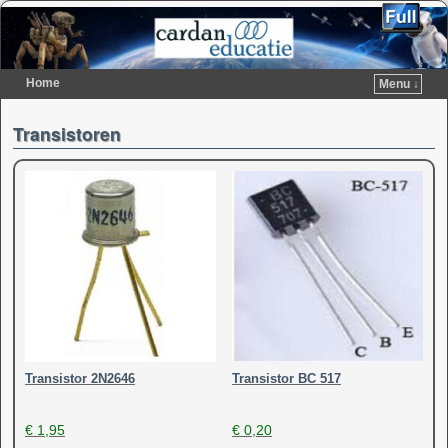
Home
Menu ↓
Spring naar de primaire inhoud
Spring naar de secundaire inhoud
Transistoren
Transistor 2N2646
Transistor BC 517
€
1,95
€
0,20