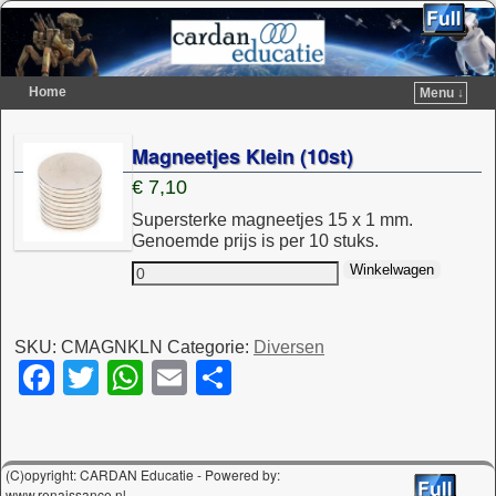
Home
Menu ↓
Spring naar de primaire inhoud
Spring naar de secundaire inhoud
Magneetjes Klein (10st)
€
7,10
Supersterke magneetjes 15 x 1 mm.
Genoemde prijs is per 10 stuks.
Winkelwagen
SKU:
CMAGNKLN
Categorie:
Diversen
F
T
W
E
D
a
wi
h
m
el
c
tt
at
ail
e
e
er
s
n
(C)opyright: CARDAN Educatie - Powered by:
www.renaissance.nl