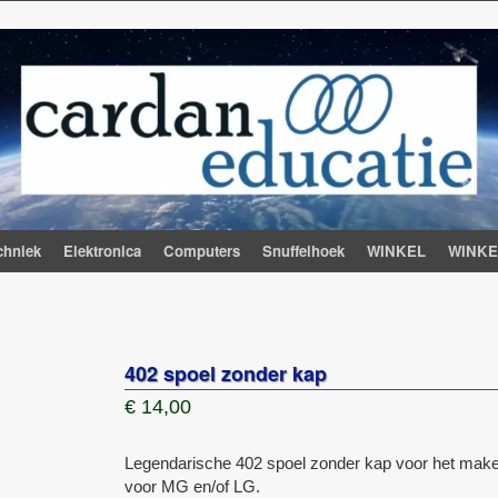
chniek
Elektronica
Computers
Snuffelhoek
WINKEL
WINK
402 spoel zonder kap
€
14,00
Legendarische 402 spoel zonder kap voor het make
voor MG en/of LG.