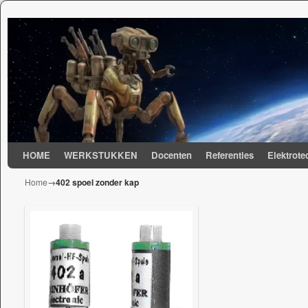
Spring naar de primaire inhoud
Spring naar de secundaire inhoud
HOME
WERKSTUKKEN
Docenten
Referenties
Elektrote
Home
→
402 spoel zonder kap