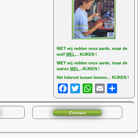
NI
ET wij redden onze aarde, maar de
wolf
WEL
... KIJKEN !
NIET wij redden onze aarde, maar de
walvis
WEL
...KIJKEN !
Het Internet tussen bomen... KIJKEN !
F
T
W
E
D
a
wi
h
m
el
c
tt
at
ail
e
Contact
e
er
s
n
b
A
o
p