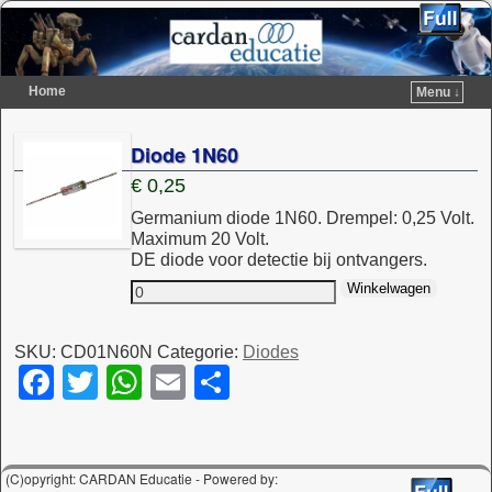
Home
Menu ↓
Spring naar de primaire inhoud
Spring naar de secundaire inhoud
Diode 1N60
€
0,25
Germanium diode 1N60. Drempel: 0,25 Volt.
Maximum 20 Volt.
DE diode voor detectie bij ontvangers.
Winkelwagen
SKU:
CD01N60N
Categorie:
Diodes
F
T
W
E
D
a
wi
h
m
el
c
tt
at
ail
e
e
er
s
n
(C)opyright: CARDAN Educatie - Powered by: