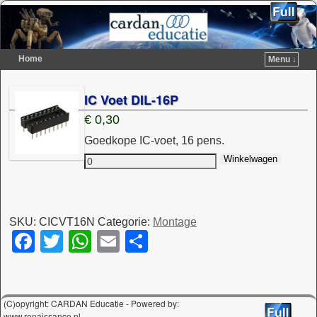
Home
Menu ↓
Spring naar de primaire inhoud
Spring naar de secundaire inhoud
IC Voet DIL-16P
€
0,30
Goedkope IC-voet, 16 pens.
Winkelwagen
SKU:
CICVT16N
Categorie:
Montage
F
T
W
E
D
a
wi
h
m
el
c
tt
at
ail
e
e
er
s
n
(C)opyright: CARDAN Educatie - Powered by:
www.renaissance.nl