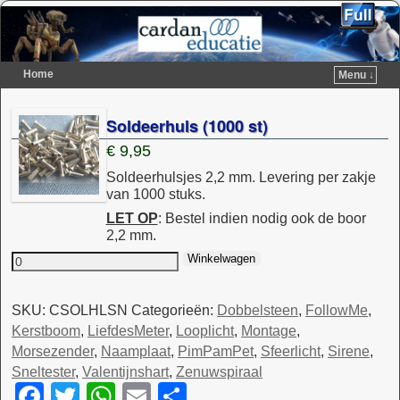
Home
Menu ↓
Spring naar de primaire inhoud
Spring naar de secundaire inhoud
Soldeerhuls (1000 st)
€
9,95
Soldeerhulsjes 2,2 mm. Levering per zakje
van 1000 stuks.
LET OP
: Bestel indien nodig ook de boor
2,2 mm.
Winkelwagen
SKU:
CSOLHLSN
Categorieën:
Dobbelsteen
,
FollowMe
,
Kerstboom
,
LiefdesMeter
,
Looplicht
,
Montage
,
Morsezender
,
Naamplaat
,
PimPamPet
,
Sfeerlicht
,
Sirene
,
Sneltester
,
Valentijnshart
,
Zenuwspiraal
F
T
W
E
D