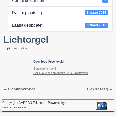
Aantal bestanden
1
k
Datum plaatsing
8 maart 2015
Laatst geüpdatet
8 maart 2015
Lichtorgel
permalink
Over Teus Groeneveld
Eenvoud is troef !
Bekijk alle berichten van Teus Groeneveld
Berichtnavigatie
←
Lichtmbvzoncel
Elektrozaag
→
(C)opyright: CARDAN Educatie - Powered by:
www.renaissance.nl