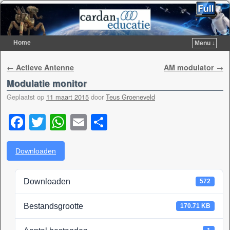
Home
Menu ↓
Spring naar de primaire inhoud
Spring naar de secundaire inhoud
Berichtnavigatie
←
Actieve Antenne
AM modulator
→
Modulatie monitor
Geplaatst op
11 maart 2015
door
Teus Groeneveld
F
T
W
E
D
a
wi
h
m
el
c
tt
at
ail
e
Downloaden
e
er
s
n
Downloaden
572
b
A
o
p
Bestandsgrootte
170.71 KB
o
p