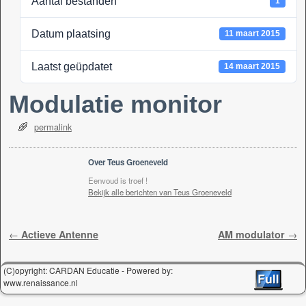
Aantal bestanden
1
k
Datum plaatsing
11 maart 2015
Laatst geüpdatet
14 maart 2015
Modulatie monitor
permalink
Over Teus Groeneveld
Eenvoud is troef !
Bekijk alle berichten van Teus Groeneveld
Berichtnavigatie
←
Actieve Antenne
AM modulator
→
(C)opyright: CARDAN Educatie - Powered by:
www.renaissance.nl