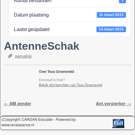
Aantal bestanden
1
k
Datum plaatsing
11 maart 2015
Laatst geüpdatet
14 maart 2015
AntenneSchak
permalink
Over Teus Groeneveld
Eenvoud is troef !
Bekijk alle berichten van Teus Groeneveld
Berichtnavigatie
←
AM zender
Ant.versterker
→
(C)opyright: CARDAN Educatie - Powered by:
www.renaissance.nl