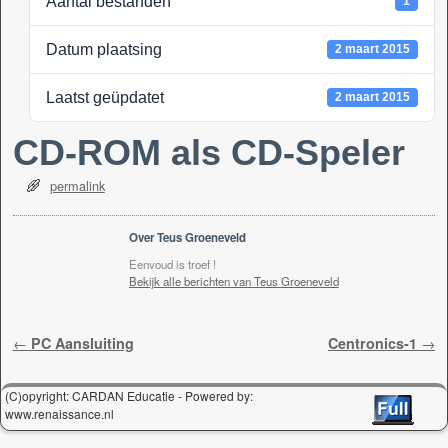
Aantal bestanden
1
k
Datum plaatsing
2 maart 2015
Laatst geüpdatet
2 maart 2015
CD-ROM als CD-Speler
permalink
Over Teus Groeneveld
Eenvoud is troef !
Bekijk alle berichten van Teus Groeneveld
Berichtnavigatie
←
PC Aansluiting
Centronics-1
→
(C)opyright: CARDAN Educatie - Powered by:
www.renaissance.nl