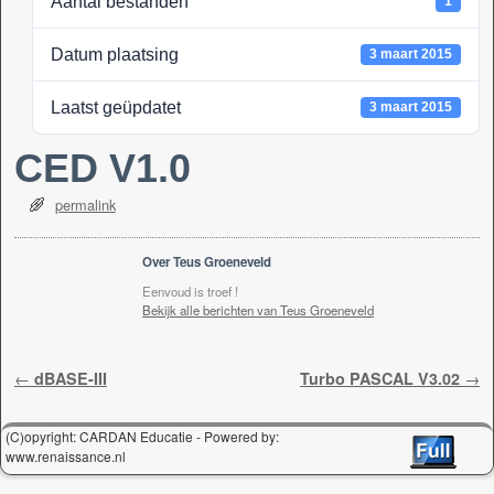
Aantal bestanden
1
k
Datum plaatsing
3 maart 2015
Laatst geüpdatet
3 maart 2015
CED V1.0
permalink
Over Teus Groeneveld
Eenvoud is troef !
Bekijk alle berichten van Teus Groeneveld
Berichtnavigatie
←
dBASE-III
Turbo PASCAL V3.02
→
(C)opyright: CARDAN Educatie - Powered by:
www.renaissance.nl