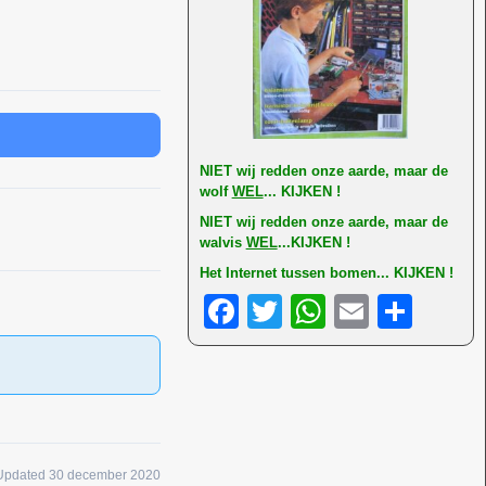
NI
ET wij redden onze aarde, maar de
wolf
WEL
... KIJKEN !
NIET wij redden onze aarde, maar de
walvis
WEL
...KIJKEN !
Het Internet tussen bomen... KIJKEN !
F
T
W
E
D
a
wi
h
m
el
c
tt
at
ail
e
e
er
s
n
b
A
o
p
Updated 30 december 2020