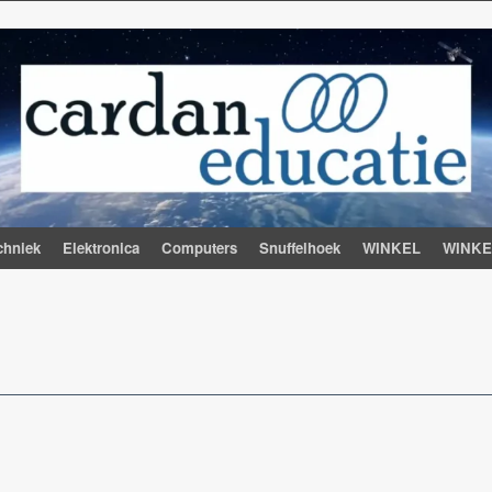
chniek
Elektronica
Computers
Snuffelhoek
WINKEL
WINK