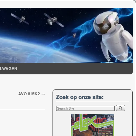
ELWAGEN
AVO 8 MK2
→
Zoek op onze site: