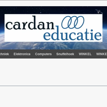
chniek
Elektronica
Computers
Snuffelhoek
WINKEL
WINK