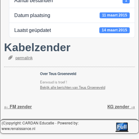
Aantal bestanden
1
k
Datum plaatsing
11 maart 2015
Laatst geüpdatet
14 maart 2015
Kabelzender
permalink
Over Teus Groeneveld
Eenvoud is troef !
Bekijk alle berichten van Teus Groeneveld
Berichtnavigatie
←
FM zender
KG zender
→
(C)opyright: CARDAN Educatie - Powered by:
www.renaissance.nl