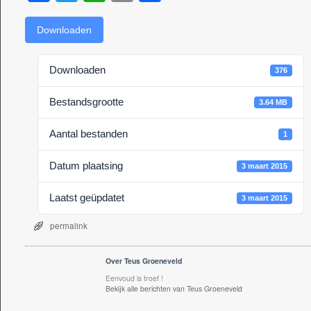
a
wi
h
m
el
c
tt
at
ail
e
Downloaden
e
er
s
n
Downloaden
376
b
A
o
p
Bestandsgrootte
3.64 MB
o
p
Aantal bestanden
1
k
Datum plaatsing
3 maart 2015
Laatst geüpdatet
3 maart 2015
permalink
Over Teus Groeneveld
Eenvoud is troef !
Bekijk alle berichten van Teus Groeneveld