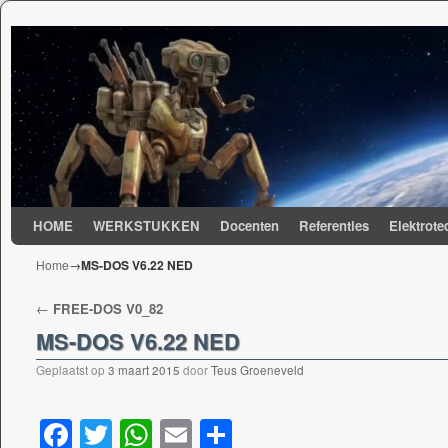
Spring naar de primaire inhoud
Spring naar de secundaire inhoud
HOME
WERKSTUKKEN
Docenten
Referenties
Elektrote
Home
→
MS-DOS V6.22 NED
Berichtnavigatie
←
FREE-DOS V0_82
MS-DOS V6.22 NED
Geplaatst op
3 maart 2015
door
Teus Groeneveld
F
T
W
E
D