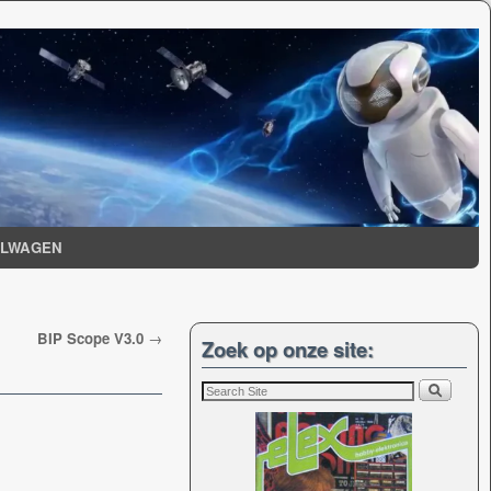
ELWAGEN
BIP Scope V3.0
→
Zoek op onze site: