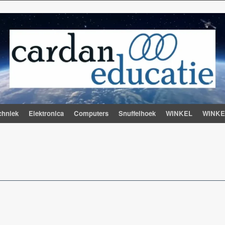
chniek
Elektronica
Computers
Snuffelhoek
WINKEL
WINK