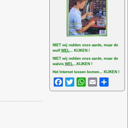
NI
ET wij redden onze aarde, maar de
wolf
WEL
... KIJKEN !
NIET wij redden onze aarde, maar de
walvis
WEL
...KIJKEN !
Het Internet tussen bomen... KIJKEN !
F
T
W
E
D
a
wi
h
m
el
c
tt
at
ail
e
e
er
s
n
b
A
o
p