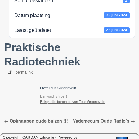
Aantal bestanden
1
k
Datum plaatsing
23 juni 2024
Laatst geüpdatet
23 juni 2024
Praktische
Radiotechniek
permalink
Over Teus Groeneveld
Eenvoud is troef !
Bekijk alle berichten van Teus Groeneveld
Berichtnavigatie
←
Opknappen oude buizen !!!
Vademecum Oude Radio’s
→
(C)opyright: CARDAN Educatie - Powered by: