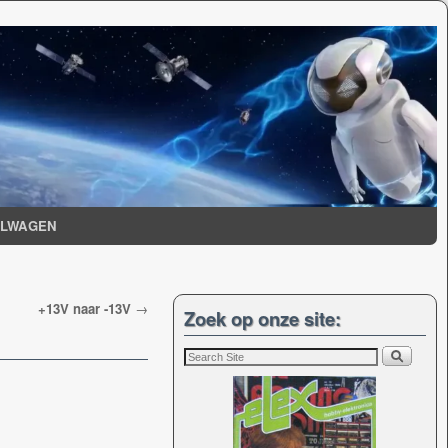
ELWAGEN
+13V naar -13V
→
Zoek op onze site: