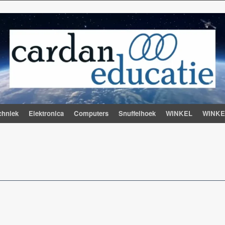
chniek
Elektronica
Computers
Snuffelhoek
WINKEL
WINK