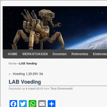
Spring naar de primaire inhoud
Spring naar de secundaire inhoud
HOME
WERKSTUKKEN
Docenten
Referenties
Elektrote
Home
→
LAB Voeding
Berichtnavigatie
←
Voeding 1,25-25V 3A
LAB Voeding
Geplaatst op
6 maart 2015
door
Teus Groeneveld
F
T
W
E
D