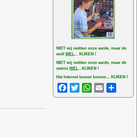
NI
ET wij redden onze aarde, maar de
wolf
WEL
... KIJKEN !
NIET wij redden onze aarde, maar de
walvis
WEL
...KIJKEN !
Het Internet tussen bomen... KIJKEN !
F
T
W
E
D
a
wi
h
m
el
c
tt
at
ail
e
e
er
s
n
b
A
o
p