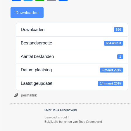
a
wi
h
m
el
c
tt
at
ail
e
Downloaden
e
er
s
n
Downloaden
690
b
A
o
p
Bestandsgrootte
684.48 KB
o
p
Aantal bestanden
1
k
Datum plaatsing
6 maart 2015
Laatst geüpdatet
14 maart 2015
permalink
Over Teus Groeneveld
Eenvoud is troef !
Bekijk alle berichten van Teus Groeneveld