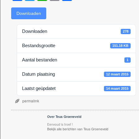
a
wi
h
m
el
c
tt
at
ail
e
Downloaden
e
er
s
n
Downloaden
278
b
A
o
p
Bestandsgrootte
151.18 KB
o
p
Aantal bestanden
1
k
Datum plaatsing
12 maart 2015
Laatst geüpdatet
14 maart 2015
permalink
Over Teus Groeneveld
Eenvoud is troef !
Bekijk alle berichten van Teus Groeneveld