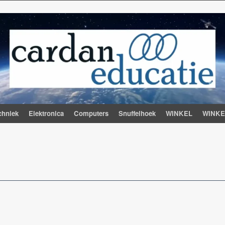
chniek
Elektronica
Computers
Snuffelhoek
WINKEL
WINK