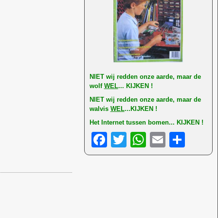
NI
ET wij redden onze aarde, maar de
wolf
WEL
... KIJKEN !
NIET wij redden onze aarde, maar de
walvis
WEL
...KIJKEN !
Het Internet tussen bomen... KIJKEN !
F
T
W
E
D
a
wi
h
m
el
c
tt
at
ail
e
e
er
s
n
b
A
o
p