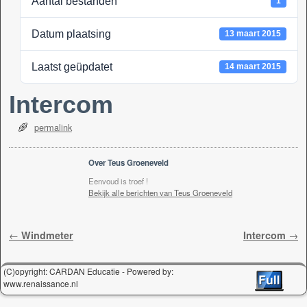
Aantal bestanden
1
k
Datum plaatsing
13 maart 2015
Laatst geüpdatet
14 maart 2015
Intercom
permalink
Over Teus Groeneveld
Eenvoud is troef !
Bekijk alle berichten van Teus Groeneveld
Berichtnavigatie
←
Windmeter
Intercom
→
(C)opyright: CARDAN Educatie - Powered by:
www.renaissance.nl