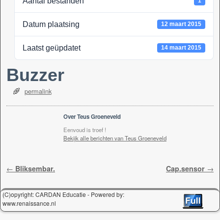
Aantal bestanden
1
k
Datum plaatsing
12 maart 2015
Laatst geüpdatet
14 maart 2015
Buzzer
permalink
Over Teus Groeneveld
Eenvoud is troef !
Bekijk alle berichten van Teus Groeneveld
Berichtnavigatie
←
Bliksembar.
Cap.sensor
→
(C)opyright: CARDAN Educatie - Powered by:
www.renaissance.nl