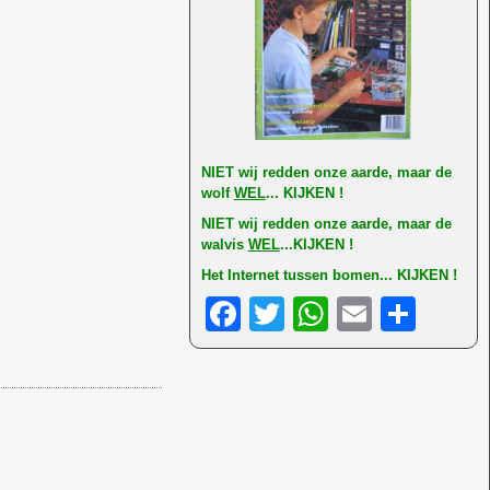
NI
ET wij redden onze aarde, maar de
wolf
WEL
... KIJKEN !
NIET wij redden onze aarde, maar de
walvis
WEL
...KIJKEN !
Het Internet tussen bomen... KIJKEN !
F
T
W
E
D
a
wi
h
m
el
c
tt
at
ail
e
e
er
s
n
b
A
o
p