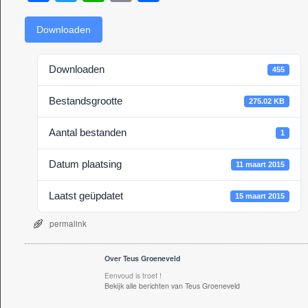
a
wi
h
m
el
c
tt
at
ail
e
Downloaden
e
er
s
n
Downloaden
455
b
A
o
p
Bestandsgrootte
275.02 KB
o
p
Aantal bestanden
1
k
Datum plaatsing
11 maart 2015
Laatst geüpdatet
15 maart 2015
permalink
Over Teus Groeneveld
Eenvoud is troef !
Bekijk alle berichten van Teus Groeneveld