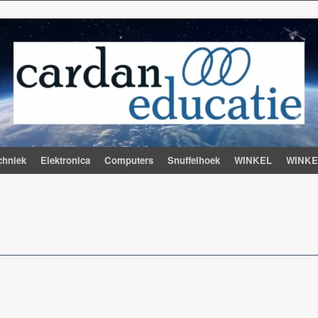
chniek
Elektronica
Computers
Snuffelhoek
WINKEL
WINK