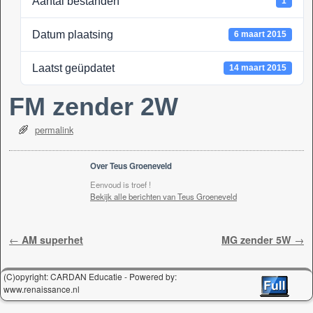
Aantal bestanden
1
k
Datum plaatsing
6 maart 2015
Laatst geüpdatet
14 maart 2015
FM zender 2W
permalink
Over Teus Groeneveld
Eenvoud is troef !
Bekijk alle berichten van Teus Groeneveld
Berichtnavigatie
←
AM superhet
MG zender 5W
→
(C)opyright: CARDAN Educatie - Powered by:
www.renaissance.nl