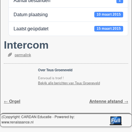
Aantal bestanden
1
k
Datum plaatsing
10 maart 2015
Laatst geüpdatet
15 maart 2015
Intercom
permalink
Over Teus Groeneveld
Eenvoud is troef !
Bekijk alle berichten van Teus Groeneveld
Berichtnavigatie
←
Orgel
Antenne afstand
→
(C)opyright: CARDAN Educatie - Powered by:
www.renaissance.nl