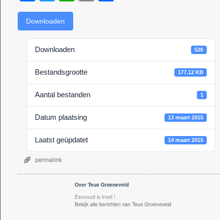
a
wi
h
m
el
c
tt
at
ail
e
Downloaden
e
er
s
n
Downloaden
526
b
A
o
p
Bestandsgrootte
177.12 KB
o
p
Aantal bestanden
1
k
Datum plaatsing
13 maart 2015
Laatst geüpdatet
14 maart 2015
permalink
Over Teus Groeneveld
Eenvoud is troef !
Bekijk alle berichten van Teus Groeneveld