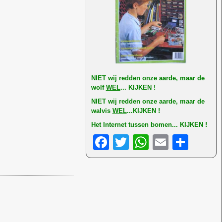
NI
ET wij redden onze aarde, maar de
wolf
WEL
... KIJKEN !
NIET wij redden onze aarde, maar de
walvis
WEL
...KIJKEN !
Het Internet tussen bomen... KIJKEN !
F
T
W
E
D
a
wi
h
m
el
c
tt
at
ail
e
e
er
s
n
b
A
o
p