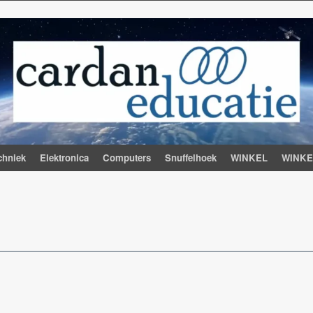
chniek
Elektronica
Computers
Snuffelhoek
WINKEL
WINK