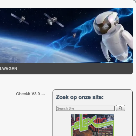
ELWAGEN
CheckIt V3.0
→
Zoek op onze site: