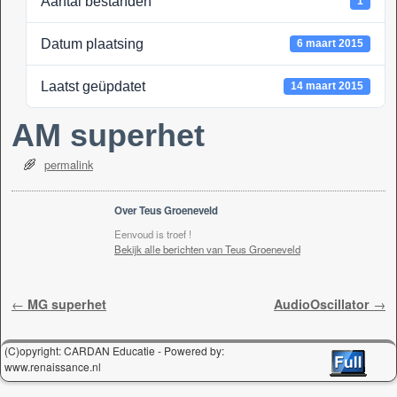
Aantal bestanden
1
k
Datum plaatsing
6 maart 2015
Laatst geüpdatet
14 maart 2015
AM superhet
permalink
Over Teus Groeneveld
Eenvoud is troef !
Bekijk alle berichten van Teus Groeneveld
Berichtnavigatie
←
MG superhet
AudioOscillator
→
(C)opyright: CARDAN Educatie - Powered by:
www.renaissance.nl