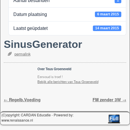
Aantal bestanden
1
k
Datum plaatsing
6 maart 2015
Laatst geüpdatet
14 maart 2015
SinusGenerator
permalink
Over Teus Groeneveld
Eenvoud is troef !
Bekijk alle berichten van Teus Groeneveld
Berichtnavigatie
←
Regelb.Voeding
FM zender 3W
→
(C)opyright: CARDAN Educatie - Powered by:
www.renaissance.nl