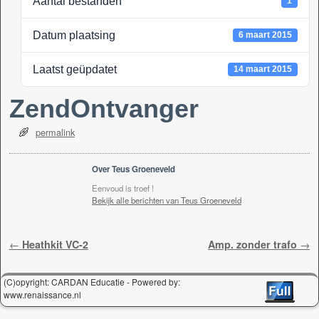
Aantal bestanden
1
k
Datum plaatsing
6 maart 2015
Laatst geüpdatet
14 maart 2015
ZendOntvanger
permalink
Over Teus Groeneveld
Eenvoud is troef !
Bekijk alle berichten van Teus Groeneveld
Berichtnavigatie
←
Heathkit VC-2
Amp. zonder trafo
→
(C)opyright: CARDAN Educatie - Powered by:
www.renaissance.nl