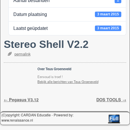
Aantal bestanden
1
k
Datum plaatsing
3 maart 2015
Laatst geüpdatet
3 maart 2015
Stereo Shell V2.2
permalink
Over Teus Groeneveld
Eenvoud is troef !
Bekijk alle berichten van Teus Groeneveld
Berichtnavigatie
←
Pegasus V3.12
DOS TOOLS
→
(C)opyright: CARDAN Educatie - Powered by:
www.renaissance.nl