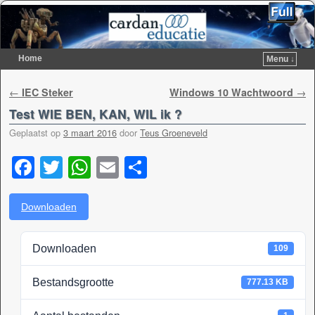
Home
Menu ↓
Spring naar de primaire inhoud
Spring naar de secundaire inhoud
Berichtnavigatie
←
IEC Steker
Windows 10 Wachtwoord
→
Test WIE BEN, KAN, WIL ik ?
Geplaatst op
3 maart 2016
door
Teus Groeneveld
F
T
W
E
D
a
wi
h
m
el
c
tt
at
ail
e
Downloaden
e
er
s
n
Downloaden
109
b
A
o
p
Bestandsgrootte
777.13 KB
o
p