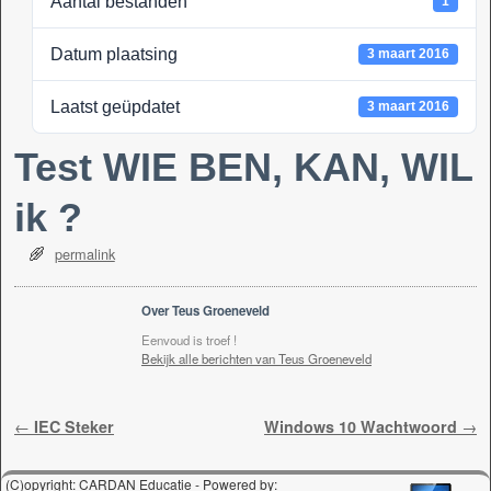
Aantal bestanden
1
k
Datum plaatsing
3 maart 2016
Laatst geüpdatet
3 maart 2016
Test WIE BEN, KAN, WIL
ik ?
permalink
Over Teus Groeneveld
Eenvoud is troef !
Bekijk alle berichten van Teus Groeneveld
Berichtnavigatie
←
IEC Steker
Windows 10 Wachtwoord
→
(C)opyright: CARDAN Educatie - Powered by: