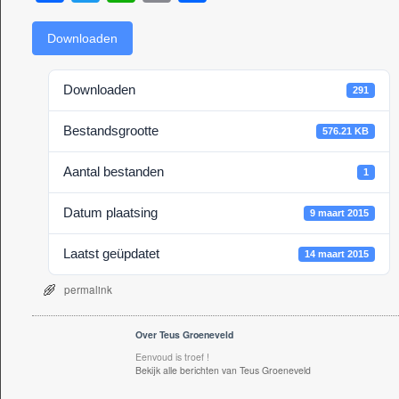
a
wi
h
m
el
c
tt
at
ail
e
Downloaden
e
er
s
n
Downloaden
291
b
A
o
p
Bestandsgrootte
576.21 KB
o
p
Aantal bestanden
1
k
Datum plaatsing
9 maart 2015
Laatst geüpdatet
14 maart 2015
permalink
Over Teus Groeneveld
Eenvoud is troef !
Bekijk alle berichten van Teus Groeneveld