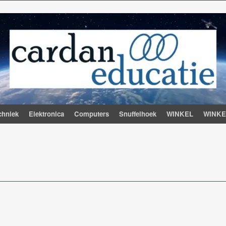
chniek
Elektronica
Computers
Snuffelhoek
WINKEL
WINK