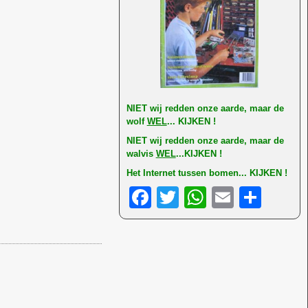
NI
ET wij redden onze aarde, maar de
wolf
WEL
... KIJKEN !
NIET wij redden onze aarde, maar de
walvis
WEL
...KIJKEN !
Het Internet tussen bomen... KIJKEN !
F
T
W
E
D
a
wi
h
m
el
c
tt
at
ail
e
e
er
s
n
b
A
o
p