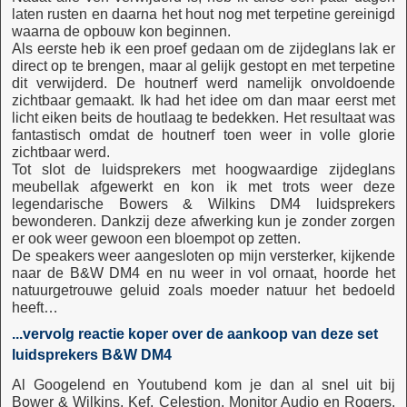
laten rusten en daarna het hout nog met terpetine gereinigd
waarna de opbouw kon beginnen.
Als eerste heb ik een proef gedaan om de zijdeglans lak er
direct op te brengen, maar al gelijk gestopt en met terpetine
dit verwijderd. De houtnerf werd namelijk onvoldoende
zichtbaar gemaakt. Ik had het idee om dan maar eerst met
licht eiken beits de houtlaag te bedekken. Het resultaat was
fantastisch omdat de houtnerf toen weer in volle glorie
zichtbaar werd.
Tot slot de luidsprekers met hoogwaardige zijdeglans
meubellak afgewerkt en kon ik met trots weer deze
legendarische Bowers & Wilkins DM4 luidsprekers
bewonderen. Dankzij deze afwerking kun je zonder zorgen
er ook weer gewoon een bloempot op zetten.
De speakers weer aangesloten op mijn versterker, kijkende
naar de B&W DM4 en nu weer in vol ornaat, hoorde het
natuurgetrouwe geluid zoals moeder natuur het bedoeld
heeft…
...vervolg reactie koper over de aankoop van deze set
luidsprekers B&W DM4
Al Googelend en Youtubend kom je dan al snel uit bij
Bower & Wilkins, Kef, Celestion, Monitor Audio en Rogers.