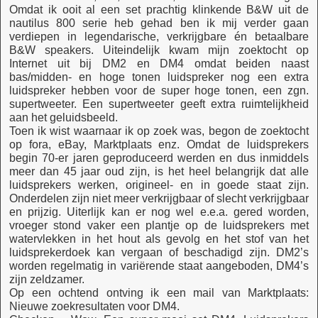
Omdat ik ooit al een set prachtig klinkende B&W uit de
nautilus 800 serie heb gehad ben ik mij verder gaan
verdiepen in legendarische, verkrijgbare én betaalbare
B&W speakers. Uiteindelijk kwam mijn zoektocht op
Internet uit bij DM2 en DM4 omdat beiden naast
bas/midden- en hoge tonen luidspreker nog een extra
luidspreker hebben voor de super hoge tonen, een zgn.
supertweeter. Een supertweeter geeft extra ruimtelijkheid
aan het geluidsbeeld.
Toen ik wist waarnaar ik op zoek was, begon de zoektocht
op fora, eBay, Marktplaats enz. Omdat de luidsprekers
begin 70-er jaren geproduceerd werden en dus inmiddels
meer dan 45 jaar oud zijn, is het heel belangrijk dat alle
luidsprekers werken, origineel- en in goede staat zijn.
Onderdelen zijn niet meer verkrijgbaar of slecht verkrijgbaar
en prijzig. Uiterlijk kan er nog wel e.e.a. gered worden,
vroeger stond vaker een plantje op de luidsprekers met
watervlekken in het hout als gevolg en het stof van het
luidsprekerdoek kan vergaan of beschadigd zijn. DM2’s
worden regelmatig in variërende staat aangeboden, DM4’s
zijn zeldzamer.
Op een ochtend ontving ik een mail van Marktplaats:
Nieuwe zoekresultaten voor DM4.