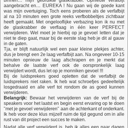
binnen… mijn gebruikte glaskrabber. Opnieuw verafbijt
aangebracht en… EUREKA ! Nu gaan wij de goede kant
was mijn overtuiging. Toch eens proberen als de verfafbijt
al na 10 minuten een grote reeks verfbobbeltjes zichtbaar
heeft gemaakt. Met ongelooflijke verbazing kon ik nu met
de glaskrabber de verflaag in één keer PERFECT
verwijderen. Wel moet je hierbij op je gevoel letten dat je
niet te diep gaat, maar bij de eerste slag heb je dit al gauw
in de gaten.
Tja, er blijft natuurlijk wel een paar kleine plekjes achter,
dus je brengt een 2e laag verfafbijt aan. Na ongeveer 10-15
minuten opnieuw de laag afschrapen en je merkt dat
behalve de laatste verf ook de oorspronkelijk laag
verwijdert wordt, dus let op je monniken gevoel !!!
Bij de luidsprekers goed opletten dat de verfafbijt de
luidsprekers niet raken. Ik heb wat schroefjes gedeeltelijk
losgedraaid en alle verf tot rondom de as goed kunnen
verwijderen.
Belangrijk:
Bewaar het verwijderen van de verf bij de
speakers voor het laatst en begin eerst ervaring op te doen
"met je gevoel verwijderen" aan de achterkant of onderkant.
Ik heb voor deze klus mijzelf ruim de tijd gegund om in alle
rust van dit project een succes te maken.
Nadat alle verf verwijderd is, heb ik alles een paar dagen