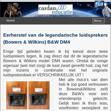
Home
Menu ↓
Spring naar de primaire inhoud
Spring naar de secundaire inhoud
Eerherstel van de legendarische luidsprekers
(Bowers & Wilkins) B&W DM4
Enige tijd geleden kwam ik bij toeval deze twee
luidsprekers tegen. Ik zag direct dat dit de legendarische
Bowers & Wilkins model DM4 waren. Omdat de vorige
eigenaar (wel met zorg) de kast zwart geverfd had, zag het
mijn inziens in combinatie met het originele
luidsprekerdoek er VERSCHRIKKELIJK UIT !
Met alle risico's van dien
heb ik (op goed vertrouwen
in Bowers&Wilkins zelf)
deze B&W's voor een
vriendenprijs gekocht.
Gelijk toen ik thuis was,
voorfronten verwijderd en