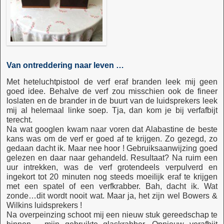
Van ontreddering naar leven …
Met heteluchtpistool de verf eraf branden leek mij geen
goed idee. Behalve de verf zou misschien ook de fineer
loslaten en de brander in de buurt van de luidsprekers leek
mij al helemaal linke soep. Tja, dan kom je bij verfafbijt
terecht.
Na wat googlen kwam naar voren dat Alabastine de beste
kans was om de verf er goed af te krijgen. Zo gezegd, zo
gedaan dacht ik. Maar nee hoor ! Gebruiksaanwijzing goed
gelezen en daar naar gehandeld. Resultaat? Na ruim een
uur intrekken, was de verf grotendeels verpulverd en
ingekort tot 20 minuten nog steeds moeilijk eraf te krijgen
met een spatel of een verfkrabber. Bah, dacht ik. Wat
zonde…dit wordt nooit wat. Maar ja, het zijn wel Bowers &
Wilkins luidsprekers !
Na overpeinzing schoot mij een nieuw stuk gereedschap te