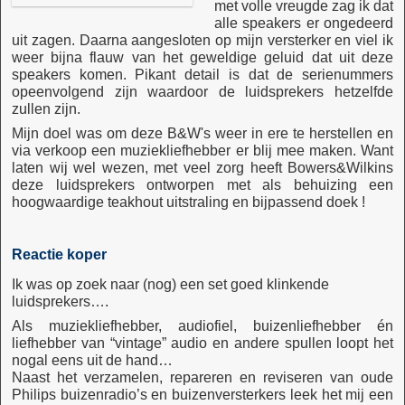
met volle vreugde zag ik dat
alle speakers er ongedeerd
uit zagen. Daarna aangesloten op mijn versterker en viel ik
weer bijna flauw van het geweldige geluid dat uit deze
speakers komen. Pikant detail is dat de serienummers
opeenvolgend zijn waardoor de luidsprekers hetzelfde
zullen zijn.
Mijn doel was om deze B&W's weer in ere te herstellen en
via verkoop een muziekliefhebber er blij mee maken. Want
laten wij wel wezen, met veel zorg heeft Bowers&Wilkins
deze luidsprekers ontworpen met als behuizing een
hoogwaardige teakhout uitstraling en bijpassend doek !
Reactie koper
Ik was op zoek naar (nog) een set goed klinkende
luidsprekers….
Als muziekliefhebber, audiofiel, buizenliefhebber én
liefhebber van “vintage” audio en andere spullen loopt het
nogal eens uit de hand…
Naast het verzamelen, repareren en reviseren van oude
Philips buizenradio’s en buizenversterkers leek het mij een