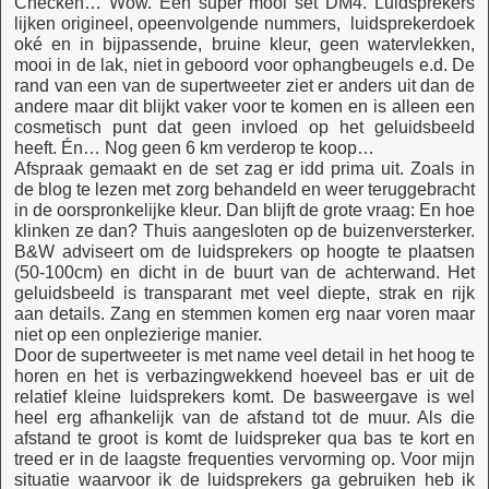
Checken… Wow. Een super mooi set DM4. Luidsprekers
lijken origineel, opeenvolgende nummers, luidsprekerdoek
oké en in bijpassende, bruine kleur, geen watervlekken,
mooi in de lak, niet in geboord voor ophangbeugels e.d. De
rand van een van de supertweeter ziet er anders uit dan de
andere maar dit blijkt vaker voor te komen en is alleen een
cosmetisch punt dat geen invloed op het geluidsbeeld
heeft. Én… Nog geen 6 km verderop te koop…
Afspraak gemaakt en de set zag er idd prima uit. Zoals in
de blog te lezen met zorg behandeld en weer teruggebracht
in de oorspronkelijke kleur. Dan blijft de grote vraag: En hoe
klinken ze dan? Thuis aangesloten op de buizenversterker.
B&W adviseert om de luidsprekers op hoogte te plaatsen
(50-100cm) en dicht in de buurt van de achterwand. Het
geluidsbeeld is transparant met veel diepte, strak en rijk
aan details. Zang en stemmen komen erg naar voren maar
niet op een onplezierige manier.
Door de supertweeter is met name veel detail in het hoog te
horen en het is verbazingwekkend hoeveel bas er uit de
relatief kleine luidsprekers komt. De basweergave is wel
heel erg afhankelijk van de afstand tot de muur. Als die
afstand te groot is komt de luidspreker qua bas te kort en
treed er in de laagste frequenties vervorming op. Voor mijn
situatie waarvoor ik de luidsprekers ga gebruiken heb ik