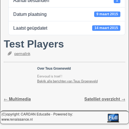
Aantal bestanden
1
k
Datum plaatsing
9 maart 2015
Laatst geüpdatet
14 maart 2015
Test Players
permalink
Over Teus Groeneveld
Eenvoud is troef !
Bekijk alle berichten van Teus Groeneveld
Berichtnavigatie
←
Multimedia
Satelliet overzicht
→
(C)opyright: CARDAN Educatie - Powered by:
www.renaissance.nl