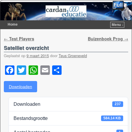
Home
Menu ↓
Spring naar de primaire inhoud
Spring naar de secundaire inhoud
Berichtnavigatie
←
Test Players
Buizenboek Prog
→
Satelliet overzicht
Geplaatst op
9 maart 2015
door
Teus Groeneveld
F
T
W
E
D
a
wi
h
m
el
c
tt
at
ail
e
Downloaden
e
er
s
n
Downloaden
237
b
A
o
p
Bestandsgrootte
584.14 KB
o
p